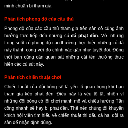
mình chuẩn bị tham gia.
Phân tích phong độ của cầu thủ
Phong độ của các cầu thủ tham gia trên sân cỏ cũng ảnh
hưởng trực tiếp đến những cú
đá phạt đền
. Với những
trong suốt có phong độ cao thường thực hiện những cú đá
này thành công với độ chính xác gần như tuyệt đối. Đồng
thời bạn cũng cần quan sát những cái tên thường thực
hiện các cú sút này.
Phân tích chiến thuật chơi
Chiến thuật của đội bóng sẽ là yếu tố quan trọng khi bạn
tham gia kèo phạt đền. Điều này là yếu tố tất nhiên vì
những đội bóng có lối chơi mạnh mẽ và chiều hướng Tấn
công nhanh sẽ hay bị phạt đền. Thế nên chúng tôi khuyến
khích hội viên tìm hiểu về chiến thuật thi đấu cả hai đội ra
sân để nhận định đúng.