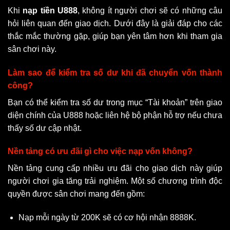
Khi
nạp tiền U888
, không ít người chơi sẽ có những câu
hỏi liên quan đến giao dịch. Dưới đây là giải đáp cho các
thắc mắc thường gặp, giúp bạn yên tâm hơn khi tham gia
sân chơi này.
Làm sao để kiểm tra số dư khi đã chuyển vốn thành
công?
Bạn có thể kiểm tra số dư trong mục “Tài khoản” trên giao
diện chính của U888 hoặc liên hệ bộ phận hỗ trợ nếu chưa
thấy số dư cập nhật.
Nền tảng có ưu đãi gì cho việc nạp vốn không?
Nền tảng cung cấp nhiều ưu đãi cho giao dịch này giúp
người chơi gia tăng trải nghiệm. Một số chương trình độc
quyền được sân chơi mang đến gồm:
Nạp mỗi ngày từ 200K sẽ có cơ hội nhận 8888K.