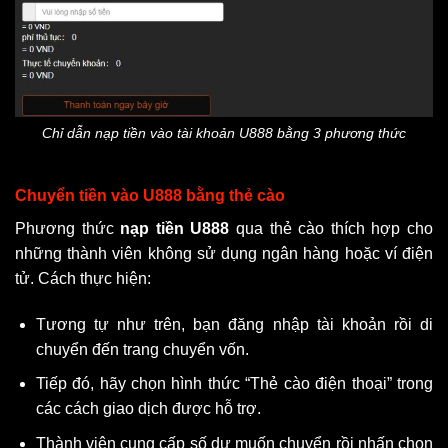
Chỉ dẫn nạp tiền vào tài khoản U888 bằng 3 phương thức
Chuyển tiền vào U888 bằng thẻ cào
Phương thức
nạp tiền U888
qua thẻ cào thích hợp cho
những thành viên không sử dụng ngân hàng hoặc ví điện
tử. Cách thực hiện:
Tương tự như trên, bạn đăng nhập tài khoản rồi di
chuyển đến trang chuyển vốn.
Tiếp đó, hãy chọn hình thức “Thẻ cào điện thoại” trong
các cách giao dịch được hỗ trợ.
Thành viên cung cấp số dư muốn chuyển rồi nhấn chọn