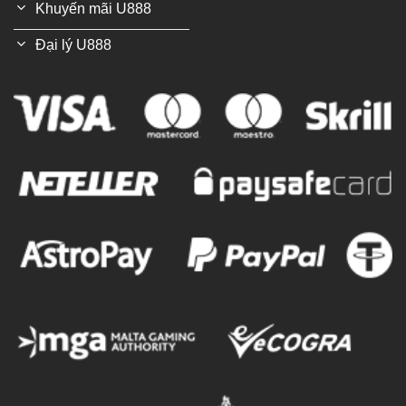
Khuyến mãi U888
Đại lý U888