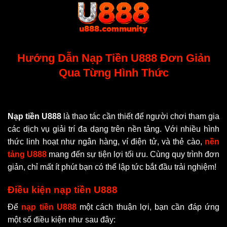
Skip
to
content
Hướng Dẫn Nạp Tiền U888 Đơn Giản
Qua Từng Hình Thức
Nạp tiền U888
là thao tác cần thiết để người chơi tham gia
các dịch vụ giải trí đa dạng trên nền tảng. Với nhiều hình
thức linh hoạt như ngân hàng, ví điện tử, và thẻ cào,
nền
tảng U888
mang đến sự tiện lợi tối ưu. Cùng quy trình đơn
giản, chỉ mất ít phút bạn có thể lập tức bắt đầu trải nghiệm!
Điều kiện nạp tiền U888
Để
nạp tiền U888
một cách thuận lợi, bạn cần đáp ứng
một số điều kiện như sau đây: