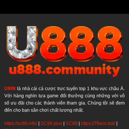
U888
là nhà cái cá cược trực tuyến top 1 khu vực châu Á.
Với hàng nghìn tựa game đổi thưởng cùng những với vô
số ưu đãi cho các thành viên tham gia. Chúng tôi sẽ đem
đến cho bạn sân chơi chất lượng nhất.
https://sc88.info/
|
SC88 plus
|
SC88
|
https://78win.bot/
|