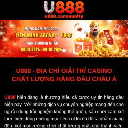
Skip
to
content
U888 - ĐỊA CHỈ GIẢI TRÍ CASINO
CHẤT LƯỢNG HÀNG ĐẦU CHÂU Á
U888
hiện đang là thương hiệu cá cược uy tín hàng đầu
hiện nay. Với những dịch vụ chuyên nghiệp mang đến cho
người dùng trải nghiệm không thể quên, sân chơi cam kết
thực hiện đúng những mục tiêu cốt lõi đã đề ra nhằm mang
đến một môi trường chơi chất lượng nhất cho thành viên.