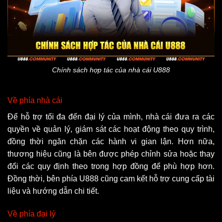
Chính sách hợp tác của nhà cái U888
Về phía nhà cái
Để hỗ trợ tối đa đến đại lý của mình, nhà cái đưa ra các
quyền về quản lý, giám sát các hoạt động theo quy trình,
đồng thời ngăn chặn các hành vi gian lận. Hơn nữa,
thương hiệu cũng là bên được phép chỉnh sửa hoặc thay
đổi các quy định theo trong hợp đồng để phù hợp hơn.
Đồng thời, bên phía U888 cũng cam kết hỗ trợ cung cấp tài
liệu và hướng dẫn chi tiết.
Về phía đại lý