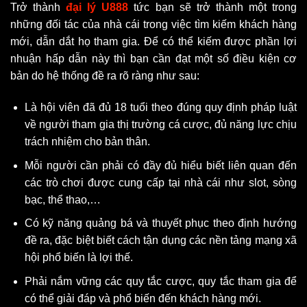
Trở thành
đại lý U888
tức bạn sẽ trở thành một trong
những đối tác của nhà cái trong việc tìm kiếm khách hàng
mới, dẫn dắt họ tham gia. Để có thể kiếm được phần lợi
nhuận hấp dẫn này thì bạn cần đạt một số điều kiện cơ
bản do hệ thống đề ra rõ ràng như sau:
Là hội viên đã đủ 18 tuổi theo đúng quy định pháp luật
về người tham gia thị trường cá cược, đủ năng lực chịu
trách nhiệm cho bản thân.
Mỗi người cần phải có đầy đủ hiểu biết liên quan đến
các trò chơi được cung cấp tại nhà cái như slot, sòng
bạc, thể thao,…
Có kỹ năng quảng bá và thuyết phục theo định hướng
đề ra, đặc biệt biết cách tận dụng các nền tảng mạng xã
hội phổ biến là lợi thế.
Phải nắm vững các quy tắc cược, quy tắc tham gia để
có thể giải đáp và phổ biến đến khách hàng mới.