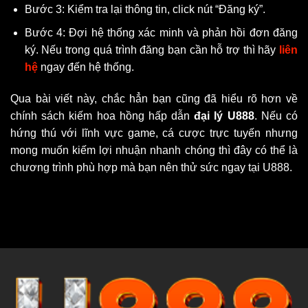
Bước 3: Kiểm tra lại thông tin, click nút “Đăng ký”.
Bước 4: Đợi hệ thống xác minh và phản hồi đơn đăng
ký. Nếu trong quá trình đăng bạn cần hỗ trợ thì hãy
liên
hệ
ngay đến hệ thống.
Qua bài viết này, chắc hẳn bạn cũng đã hiểu rõ hơn về
chính sách kiếm hoa hồng hấp dẫn
đại lý U888
. Nếu có
hứng thú với lĩnh vực game, cá cược trực tuyến nhưng
mong muốn kiếm lợi nhuận nhanh chóng thì đây có thể là
chương trình phù hợp mà bạn nên thử sức ngay tại U888.