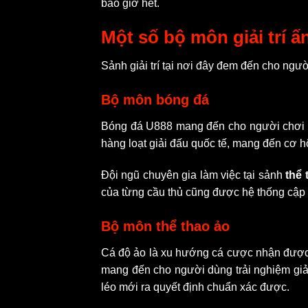
bao giờ hết.
Một số bộ môn giải trí ấ
Sảnh giải trí tại nơi đây đem đến cho ng
Bộ môn bóng đá
Bóng đá U888 mang đến cho người chơi nh
hàng loạt giải đấu quốc tế, mang đến cơ h
Đội ngũ chuyên gia làm việc tại sảnh
thể 
của từng cầu thủ cũng được hệ thống cập 
Bộ môn thể thao ảo
Cá độ ảo là xu hướng cá cược nhận được 
mang đến cho người dùng trải nghiệm giải
léo mới ra quyết định chuẩn xác được.