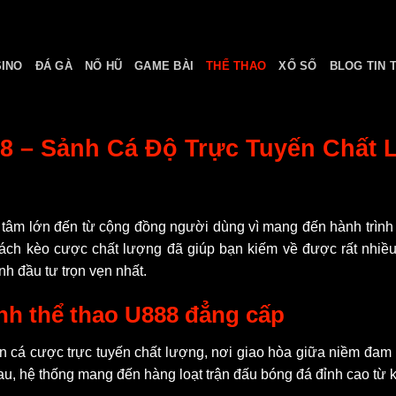
INO
ĐÁ GÀ
NỔ HŨ
GAME BÀI
THỂ THAO
XỔ SỐ
BLOG TIN 
8 – Sảnh Cá Độ Trực Tuyến Chất
âm lớn đến từ cộng đồng người dùng vì mang đến hành trình gi
 sách kèo cược chất lượng đã giúp bạn kiếm về được rất nhi
h đầu tư trọn vẹn nhất.
ảnh thể thao U888 đẳng cấp
 cá cược trực tuyến chất lượng, nơi giao hòa giữa niềm đam
hau, hệ thống mang đến hàng loạt trận đấu bóng đá đỉnh cao từ k