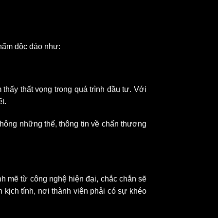
phẩm độc đáo như:
ấy thất vọng trong quá trình đầu tư. Với
t.
hông những thế, thông tin về chấn thương
h mẽ từ công nghệ hiện đại, chắc chắn sẽ
kịch tính, nơi thành viên phải có sự khéo