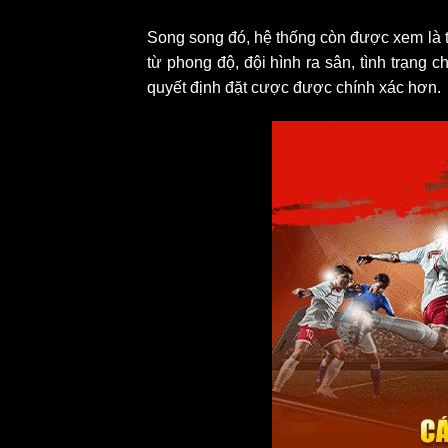
Song song đó, hệ thống còn được xem là tra
từ phong độ, đội hình ra sân, tình trạng
quyết định đặt cược được chính xác hơn.