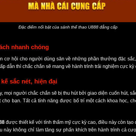
Đặc điểm nổi bật của sảnh thể thao U888 đẳng cấp
cách nhanh chóng
n cơ hội cho người dùng săn về những phần thưởng đặc sắc, 
ấp dẫn thì chắc chắn sẽ mang về hành trình trải nghiệm cực kỳ 
kế sắc nét, hiện đại
y, mọi người chắc chắn sẽ bị thu hút bởi giao diện cuốn hút, sắc
t cho bạn. Tất cả tính năng được bố trí một cách khoa học, c
88
được thiết kế với tính thẩm mỹ cực kỳ cao, điều này còn tạo
hu này không chỉ làm tăng sự phấn khích trên hành trình cá 