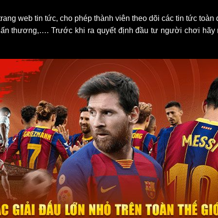
ng web tin tức, cho phép thành viên theo dõi các tin tức toàn 
 chấn thương,…. Trước khi ra quyết định đầu tư người chơi hãy