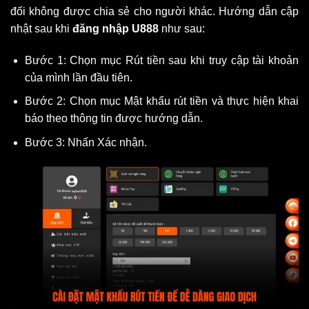
đối không được chia sẻ cho người khác. Hướng dẫn cập
nhật sau khi
đăng nhập U888
như sau:
Bước 1: Chọn mục Rút tiền sau khi truy cập tài khoản
của mình lần đầu tiên.
Bước 2: Chọn mục Mật khẩu rút tiền và thực hiện khai
báo theo thông tin được hướng dẫn.
Bước 3: Nhấn Xác nhận.