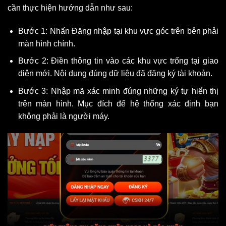
cần thực hiện hướng dẫn như sau:
Bước 1: Nhấn Đăng nhập tại khu vực góc trên bên phải
màn hình chính.
Bước 2: Điền thông tin vào các khu vực trống tại giao
diện mới. Nội dung đúng dữ liệu đã đăng ký tài khoản.
Bước 3: Nhập mã xác minh đúng những ký tự hiển thị
trên màn hình. Mục đích để hệ thống xác định bạn
không phải là người máy.