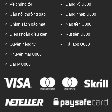
Về chúng tôi
Đăng ký U888
Câu hỏi thường gặp
Đăng nhập U888
Chính sách bảo mật
Nạp tiền U888
Điều khoản điều kiện
Rút tiền U888
Quyền riêng tư
Tải app U888
Khuyến mãi U888
Đại lý U888