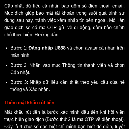
Cập nhật dữ liệu cá nhân bao gồm số điện thoại, email.
Mục đích giúp bảo mật tài khoản trong suốt quá trình sử
dụng sau này, tránh việc xâm nhập từ bên ngoài. Mỗi lần
giao dịch sẽ có mã OTP gửi về di động, đảm bảo chính
chủ thực hiện. Hướng dẫn:
Bước 1:
Đăng nhập U888
và chọn avatar cá nhân trên
màn hình.
Bước 2: Nhấn vào mục Thông tin thành viên và chọn
Cập nhật.
Bước 3: Nhập dữ liệu cần thiết theo yêu cầu của hệ
thống và Xác nhận.
Thêm mật khẩu rút tiền
Mật khẩu rút tiền là bước xác minh đầu tiên khi hội viên
thực hiện giao dịch (Bước thứ 2 là ma OTP về điện thoại).
Đây là 4 chữ số đặc biệt chỉ mình bạn biết để điền, tuyệt