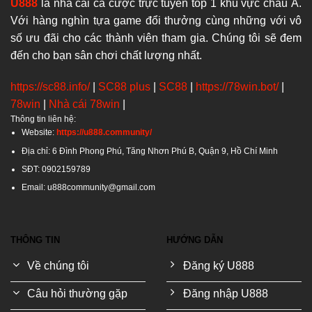
U888
là nhà cái cá cược trực tuyến top 1 khu vực châu Á.
Với hàng nghìn tựa game đổi thưởng cùng những với vô
số ưu đãi cho các thành viên tham gia. Chúng tôi sẽ đem
đến cho bạn sân chơi chất lượng nhất.
https://sc88.info/
|
SC88 plus
|
SC88
|
https://78win.bot/
|
78win
|
Nhà cái 78win
|
Thông tin liên hệ:
Website:
https://u888.community/
Địa chỉ: 6 Đình Phong Phú, Tăng Nhơn Phú B, Quận 9, Hồ Chí Minh
SĐT: 0902159789
Email:
u888community@gmail.com
THÔNG TIN
HƯỚNG DẪN
Về chúng tôi
Đăng ký U888
Câu hỏi thường gặp
Đăng nhập U888