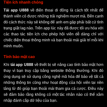
Tiện ích nhanh chóng
Tải app U888
về điện thoại di động là cách tốt nhất để
thành viên có được những trải nghiệm mượt mà. Bên cạnh
đó cách thức này sẽ không để anh em gặp phải bất cứ tình
trạng giật lag nào. Trên app lúc này đã được tối ưu hóa với
các thao tác tiện ích cho phép hội viên dễ dàng chỉ với
chiếc điện thoại thông minh và bạn thoải mái giải trí mỗi khi
mình muốn.
Tính bảo mật cao
Khi
tải app U888
về thiết bị sẽ nâng cao tính bảo mật hơn
thay vì bạn truy cập bằng website thông thường. Khi đó
ứng dụng sẽ sử dụng công nghệ mã hóa để bảo vệ tất cả
những thông tin cũng như hoạt động của hội viên tại nền
tảng từ đó giúp bạn thoải mái tham gia cá cược. Điều này
sẽ đảm bảo rằng không có một tác nhân nào có thể xâm
nhập đánh cắp dữ liệu của bạn.